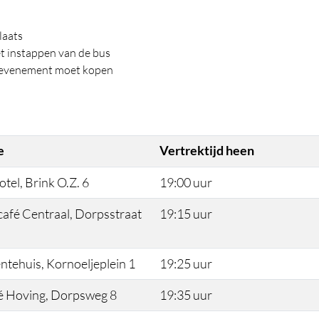
laats
het instappen van de bus
het evenement moet kopen
e
Vertrektijd heen
tel, Brink O.Z. 6
19:00 uur
afé Centraal, Dorpsstraat
19:15 uur
tehuis, Kornoeljeplein 1
19:25 uur
é Hoving, Dorpsweg 8
19:35 uur