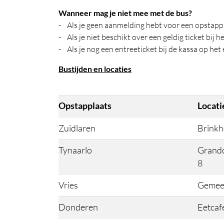
Wanneer mag je niet mee met de bus?
- Als je geen aanmelding hebt voor een opstapp
- Als je niet beschikt over een geldig ticket bij 
- Als je nog een entreeticket bij de kassa op 
Bustijden en locaties
Opstapplaats
Locati
Zuidlaren
Brinkho
Tynaarlo
Grandc
8
Vries
Gemeen
Donderen
Eetcaf