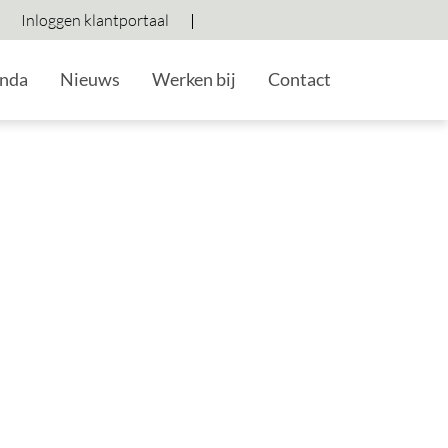
Inloggen klantportaal
Hoog contrast wisselen
Lettergrootte vergroten
Lettergrootte verkleine
nda
Nieuws
Werken bij
Contact