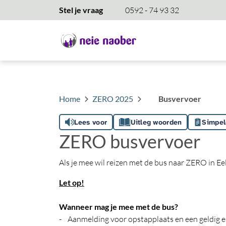
overslaan
Stel je vraag
0592 - 74 93 32
Home
ZERO 2025
Busvervoer
Lees voor
Uitleg woorden
Simpel
ZERO busvervoer
Als je mee wil reizen met de bus naar ZERO in Ee
Let op!
Wanneer mag je mee met de bus?
- Aanmelding voor opstapplaats en een geldig e