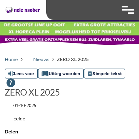
overslaan
Ga naar 
Hoog contrast wis
Lettergrootte
Lettergroot
Home
Nieuws
ZERO XL 2025
Lees voor
Uitleg woorden
Simpele tekst
ZERO XL 2025
01-10-2025
Datum
Eelde
Locatie
Delen