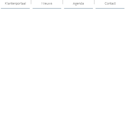
Klantenportaal
Nieuws
Agenda
Contact
Thema's
Buurt / dorp
Ontmoeten
Diensten voor elkaar
Individuele ondersteuning
Jongerenwerk ontmoeten
Ouderen
Jongerenwerk ondersteunen
Vrijwilligerswerk
Mantelzorg