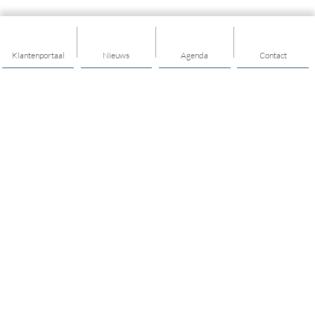
Klantenportaal
Nieuws
Agenda
Contact
Thema's
Buurt / dorp
Ontmoeten
Diensten voor elkaar
Individuele ondersteuning
Jongerenwerk ontmoeten
Ouderen
Jongerenwerk ondersteunen