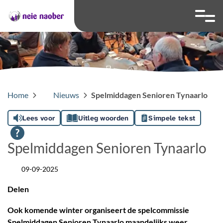
overslaan
Ga naar 
Hoog contrast wis
Lettergrootte
Lettergroot
Home
Nieuws
Spelmiddagen Senioren Tynaarlo
Lees voor
Uitleg woorden
Simpele tekst
Spelmiddagen Senioren Tynaarlo
09-09-2025
Datum
Delen
Ook komende winter organiseert de spelcommissie
Spelmiddagen Senioren Tynaarlo maandelijks weer