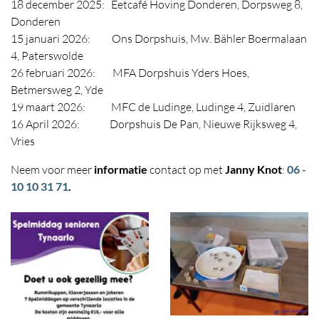
18 december 2025: Eetcafé Hoving Donderen, Dorpsweg 8,
Donderen
15 januari 2026: Ons Dorpshuis, Mw. Bähler Boermalaan
4, Paterswolde
26 februari 2026: MFA Dorpshuis Yders Hoes,
Betmersweg 2, Yde
19 maart 2026: MFC de Ludinge, Ludinge 4, Zuidlaren
16 April 2026: Dorpshuis De Pan, Nieuwe Rijksweg 4,
Vries
Neem voor meer
informatie
contact op met
Janny Knot
:
06 -
10 10 31 71
.
Foto
album
overslaan