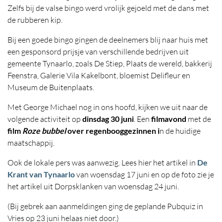
Zelfs bij de valse bingo werd vrolijk gejoeld met de dans met
de rubberen kip.
Bij een goede bingo gingen de deelnemers blij naar huis met
een gesponsord prijsje van verschillende bedrijven uit
gemeente Tynaarlo, zoals De Stiep, Plaats de wereld, bakkerij
Feenstra, Galerie Vila Kakelbont, bloemist Delifleur en
Museum de Buitenplaats.
Met George Michael nog in ons hoofd, kijken we uit naar de
volgende activiteit op
dinsdag 30 juni
. Een
filmavond
met de
film
Roze bubbel
over regenbooggezinnen i
n de huidige
maatschappij.
Ook de lokale pers was aanwezig. Lees hier het artikel in
De
Krant van Tynaarlo
van woensdag 17 juni en op de foto zie je
het artikel uit Dorpsklanken van woensdag 24 juni.
(Bij gebrek aan aanmeldingen ging de geplande Pubquiz in
Vries op 23 juni helaas niet door.)