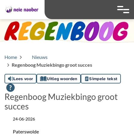
overslaan
Ga naar 
Hoog contrast wis
Lettergrootte
Lettergroot
Home
Nieuws
Regenboog Muziekbingo groot succes
Lees voor
Uitleg woorden
Simpele tekst
Regenboog Muziekbingo groot
succes
24-06-2026
Datum
Paterswolde