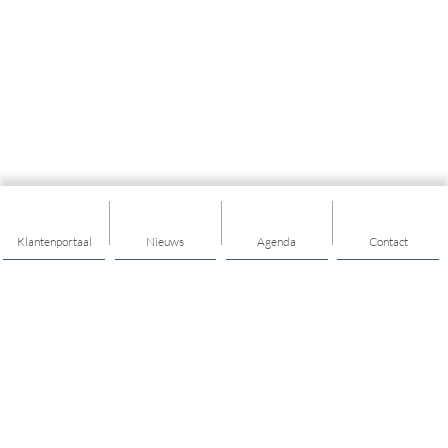
Klantenportaal
Nieuws
Agenda
Contact
Thema's
Buurt / dorp
Ontmoeten
Diensten voor elkaar