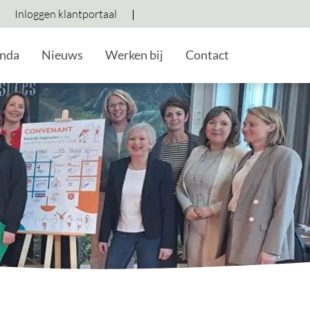
Inloggen klantportaal
Hoog contrast wisselen
Lettergrootte vergroten
Lettergrootte verkleine
nda
Nieuws
Werken bij
Contact