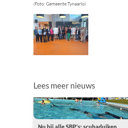
(Foto: Gemeente Tynaarlo)
Foto
album
overslaan
Lees meer nieuws
Nu bij alle SBP’s: scubaduiken