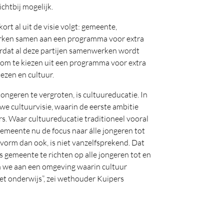
dichtbij mogelijk.
rt al uit de visie volgt: gemeente,
werken samen aan een programma voor extra
ordat al deze partijen samenwerken wordt
 om te kiezen uit een programma voor extra
lezen en cultuur.
ngeren te vergroten, is cultuureducatie. In
e cultuurvisie, waarin de eerste ambitie
rs. Waar cultuureducatie traditioneel vooral
gemeente nu de focus naar álle jongeren tot
 vorm dan ook, is niet vanzelfsprekend. Dat
s gemeente te richten op alle jongeren tot en
n we aan een omgeving waarin cultuur
het onderwijs”, zei wethouder Kuipers