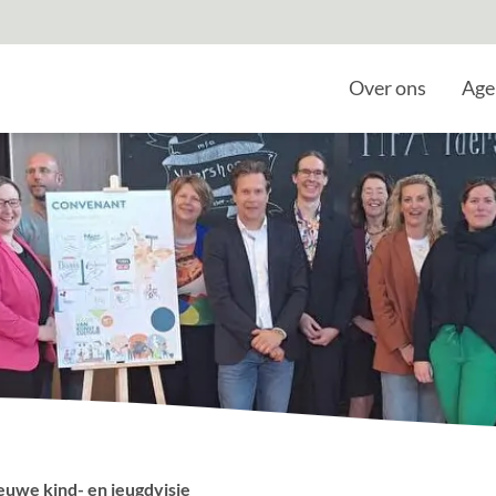
Home
Over ons
Age
euwe kind- en jeugdvisie