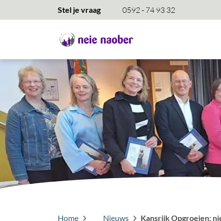
overslaan
Stel je vraag
0592 - 74 93 32
Home
Nieuws
Kansrijk Opgroeien: ni