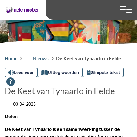
overslaan
Ga naar 
Hoog contrast wis
Lettergrootte
Lettergroot
Home
Nieuws
De Keet van Tynaarlo in Eelde
Lees voor
Uitleg woorden
Simpele tekst
De Keet van Tynaarlo in Eelde
03-04-2025
Datum
Delen
De Keet van Tynaarlo is een samenwerking tussen de
gemeente, inwoners en lokale organisaties (waaronder