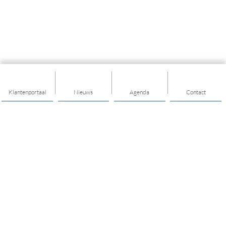
Klantenportaal
Nieuws
Agenda
Contact
Thema's
Buurt / dorp
Ontmoeten
Diensten voor elkaar
Individuele ondersteuning
Jongerenwerk ontmoeten