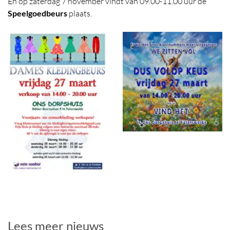
En op zaterdag 7 november vindt van 09.00-11.00 uur de
Speelgoedbeurs
plaats.
Foto
album
overslaan
Lees meer nieuws