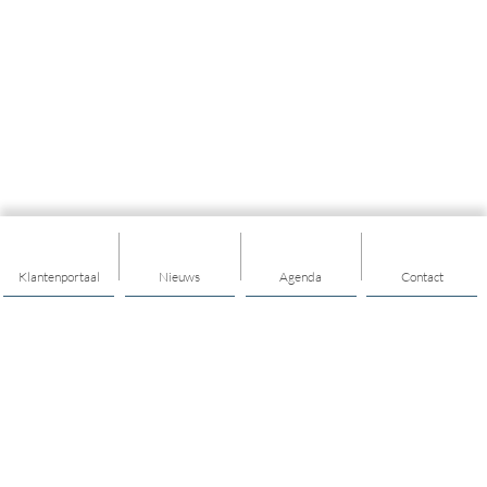
Klantenportaal
Nieuws
Agenda
Contact
Thema's
Buurt / dorp
Ontmoeten
Diensten voor elkaar