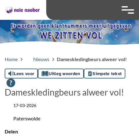
overslaan
Ga naar 
Hoog contrast wis
Lettergrootte
Lettergroot
Home
Nieuws
Dameskledingbeurs alweer vol!
Lees voor
Uitleg woorden
Simpele tekst
Dameskledingbeurs alweer vol!
17-03-2026
Datum
Paterswolde
Locatie
Delen