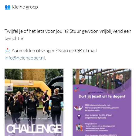
👥 Kleine groep
Twijfel je of het iets voor jou is? Stuur gewoon vrijblijvend een
berichtje.
📩 Aanmelden of vragen? Scan de QR of mail
info@neienaober.nl
.
Foto
album
overslaan