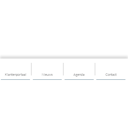
Klantenportaal
Nieuws
Agenda
Contact
Thema's
Buurt / dorp
Ontmoeten