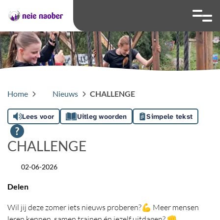
overslaan
Ga naar 
Hoog contrast wis
Lettergrootte
Lettergroot
Home
Nieuws
CHALLENGE
Lees voor
Uitleg woorden
Simpele tekst
CHALLENGE
02-06-2026
Datum
Delen
Wil jij deze zomer iets nieuws proberen?💪 Meer mensen
leren kennen, samen trainen én jezelf uitdagen? 👊