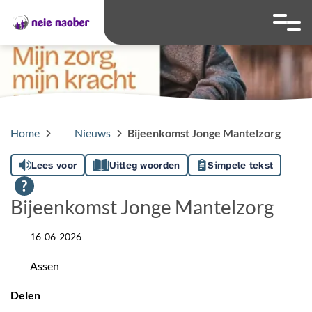
overslaan
Ga naar 
Hoog contrast wis
Lettergrootte
Lettergroot
Home
Nieuws
Bijeenkomst Jonge Mantelzorg
Lees voor
Uitleg woorden
Simpele tekst
Bijeenkomst Jonge Mantelzorg
16-06-2026
Datum
Assen
Locatie
Delen