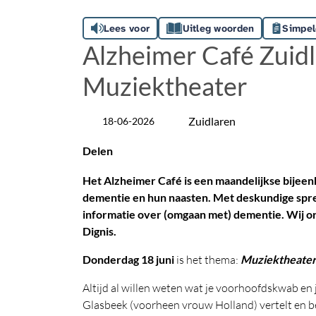
Lees voor
Uitleg woorden
Simpel
Alzheimer Café Zuidl
Muziektheater
Zuidlaren
18-06-2026
Datum
Locatie
Delen
Het Alzheimer Café is een maandelijkse bijee
dementie en hun naasten. Met deskundige spr
informatie over (omgaan met) dementie. Wij o
Dignis.
Donderdag 18 juni
is het thema:
Muziektheater
Altijd al willen weten wat je voorhoofdskwab en 
Glasbeek (voorheen vrouw Holland) vertelt en be