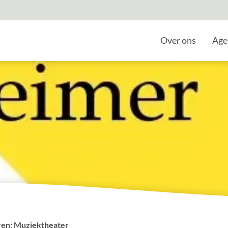
Home
Over ons
Age
ren: Muziektheater