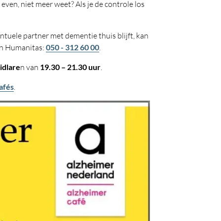
 even, niet meer weet? Als je de controle los
entuele partner met dementie thuis blijft, kan
van Humanitas:
050 - 312 60 00
.
idlare
n van
19.30 – 21.30 uur
.
afés
.