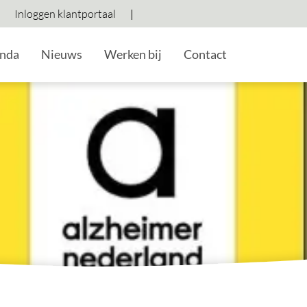
Inloggen klantportaal
Hoog contrast wisselen
Lettergrootte vergroten
Lettergrootte verkleine
nda
Nieuws
Werken bij
Contact