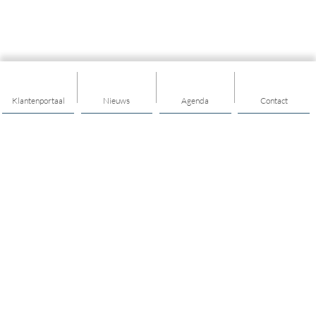
Klantenportaal
Nieuws
Agenda
Contact
Thema's
Buurt / dorp
Ontmoeten
Diensten voor elkaar
Individuele ondersteuning
Jongerenwerk ontmoeten
Ouderen