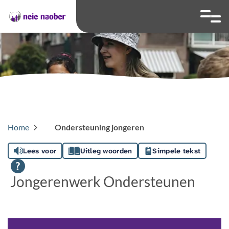
overslaan
Ga naar 
Hoog contrast wis
Lettergrootte
Lettergroot
Home
Ondersteuning jongeren
Lees voor
Uitleg woorden
Simpele tekst
Jongerenwerk Ondersteunen